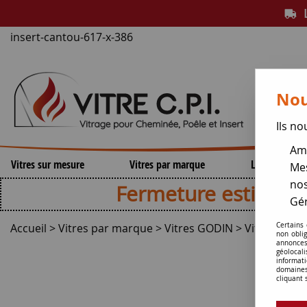
L
insert-cantou-617-x-386
Nou
Ils no
Amé
Vitres sur mesure
Vitres par marque
Lamelles de 
Mes
nos
Fermeture estivale , repri
Gér
Accueil
>
Vitres par marque
>
Vitres GODIN
>
Vitre d'Ins
Certains
non obli
annonces
géolocal
informati
domaines
cliquant 