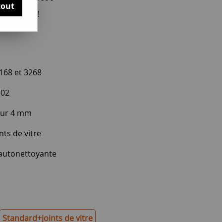
tout
otre avis !
168 et 3268
102
eur 4 mm
nts de vitre
autonettoyante
Standard+joints de vitre