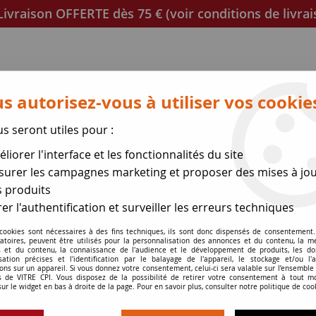
ivraison OFFERTE dès 75 € (voir conditions de livrai
s autorisez-vous à utiliser vos cookie
us seront utiles pour :
liorer l'interface et les fonctionnalités du site
poêles
Mica et joint à découper
Joints de porte
urer les campagnes marketing et proposer des mises à jou
 produits
se des expéditions le 17 Ao
er l'authentification et surveiller les erreurs techniques
ert GODIN
 cookies sont nécessaires à des fins techniques, ils sont donc dispensés de consentement. 
>
cheminée CANTOU 14kw
gatoires, peuvent être utilisés pour la personnalisation des annonces et du contenu, la m
 et du contenu, la connaissance de l'audience et le développement de produits, les d
isation précises et l'identification par le balayage de l'appareil, le stockage et/ou l'
ons sur un appareil. Si vous donnez votre consentement, celui-ci sera valable sur l’ensemble
 de VITRE CPI. Vous disposez de la possibilité de retirer votre consentement à tout 
sur le widget en bas à droite de la page. Pour en savoir plus, consulter notre politique de coo
cheminée CANT