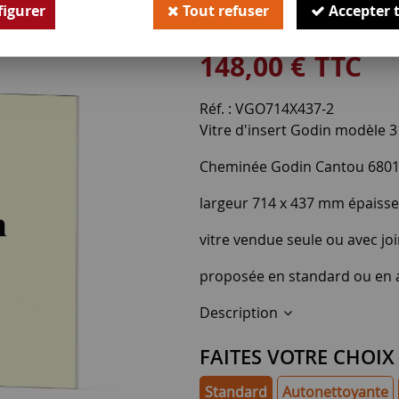
igurer
Tout refuser
Accepter 
Soyez le premier à donner v
148
,
00
€
TTC
Réf. :
VGO714X437-2
Vitre d'insert Godin modèle 3
Cheminée Godin Cantou 680
largeur 714 x 437 mm épaiss
vitre vendue seule ou avec joi
proposée en standard ou en 
Description
FAITES VOTRE CHOIX
Standard
Autonettoyante