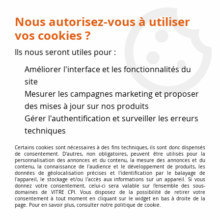
Livraison OFFERTE dès 75 € (voir conditions
de livraison)
Nous autorisez-vous à utiliser
vos cookies ?
0
Ils nous seront utiles pour :
Améliorer l'interface et les fonctionnalités du
Fermeture estivale
site
Mesurer les campagnes marketing et proposer
, reprise des expéditions le 17
des mises à jour sur nos produits
Gérer l'authentification et surveiller les erreurs
Août
techniques
Accueil
>
Vitres par marque
>
Vitres SUPRA
>
Valloire 1 ,
Certains cookies sont nécessaires à des fins techniques, ils sont donc dispensés
de consentement. D'autres, non obligatoires, peuvent être utilisés pour la
Valloire 2
personnalisation des annonces et du contenu, la mesure des annonces et du
contenu, la connaissance de l'audience et le développement de produits, les
données de géolocalisation précises et l'identification par le balayage de
l'appareil, le stockage et/ou l'accès aux informations sur un appareil. Si vous
donnez votre consentement, celui-ci sera valable sur l’ensemble des sous-
domaines de VITRE CPI. Vous disposez de la possibilité de retirer votre
consentement à tout moment en cliquant sur le widget en bas à droite de la
page. Pour en savoir plus, consulter notre politique de cookie.