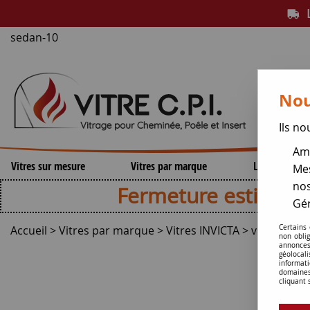
L
sedan-10
Nou
Ils no
Amé
Vitres sur mesure
Vitres par marque
Lamelles de 
Mes
nos
Fermeture estivale , repri
Gér
Accueil
>
Vitres par marque
>
Vitres INVICTA
>
vitre de po
Certains
non obli
annonces
géolocal
informati
domaines
cliquant 