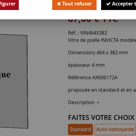
igurer
Tout refuser
Accepter 
Soyez le premier à donner v
87
,
00
€
TTC
Réf. :
VIN464X382
Vitre de poêle INVICTA modèl
Dimensions 464 x 382 mm
épaisseur 4 mm
Référence AX606172A
proposée en standard et en 
Description
FAITES VOTRE CHOIX
Standard
Auto-nettoyante