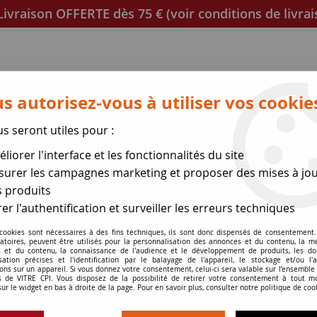
ivraison OFFERTE dès 75 € (voir conditions de livrai
s autorisez-vous à utiliser vos cookie
us seront utiles pour :
liorer l'interface et les fonctionnalités du site
poêles
Mica et joint à découper
Joints de porte
urer les campagnes marketing et proposer des mises à jou
 produits
se des expéditions le 17 Ao
er l'authentification et surveiller les erreurs techniques
êle
 cookies sont nécessaires à des fins techniques, ils sont donc dispensés de consentement. 
>
Sedan 15 et Sedan L
gatoires, peuvent être utilisés pour la personnalisation des annonces et du contenu, la m
 et du contenu, la connaissance de l'audience et le développement de produits, les d
isation précises et l'identification par le balayage de l'appareil, le stockage et/ou l'
ons sur un appareil. Si vous donnez votre consentement, celui-ci sera valable sur l’ensemble
 de VITRE CPI. Vous disposez de la possibilité de retirer votre consentement à tout 
sur le widget en bas à droite de la page. Pour en savoir plus, consulter notre politique de coo
Sedan 15 et Seda