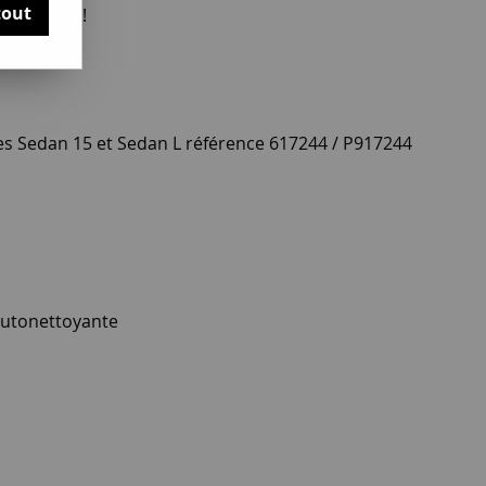
tout
otre avis !
es Sedan 15 et Sedan L référence 617244 / P917244
autonettoyante