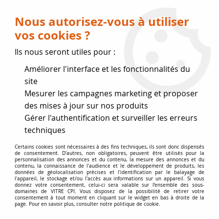
Livraison OFFERTE dès 75 € (voir conditions
de livraison)
Nous autorisez-vous à utiliser
vos cookies ?
0
Ils nous seront utiles pour :
Améliorer l'interface et les fonctionnalités du
Fermeture estivale
site
Mesurer les campagnes marketing et proposer
, reprise des expéditions le 17
des mises à jour sur nos produits
Gérer l'authentification et surveiller les erreurs
Août
techniques
Accueil
>
joints de Marque
>
Joints INVICTA
>
Tresse INVICTA
Certains cookies sont nécessaires à des fins techniques, ils sont donc dispensés
de consentement. D'autres, non obligatoires, peuvent être utilisés pour la
personnalisation des annonces et du contenu, la mesure des annonces et du
contenu, la connaissance de l'audience et le développement de produits, les
données de géolocalisation précises et l'identification par le balayage de
l'appareil, le stockage et/ou l'accès aux informations sur un appareil. Si vous
donnez votre consentement, celui-ci sera valable sur l’ensemble des sous-
domaines de VITRE CPI. Vous disposez de la possibilité de retirer votre
consentement à tout moment en cliquant sur le widget en bas à droite de la
page. Pour en savoir plus, consulter notre politique de cookie.