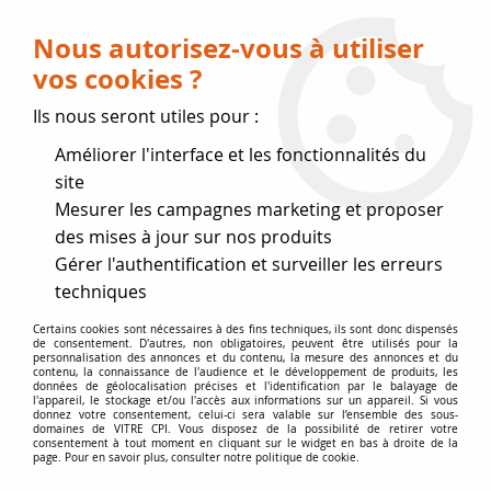
Livraison OFFERTE dès 75 € (voir conditions
de livraison)
Nous autorisez-vous à utiliser
vos cookies ?
0
Ils nous seront utiles pour :
Améliorer l'interface et les fonctionnalités du
Fermeture estivale
site
Mesurer les campagnes marketing et proposer
, reprise des expéditions le 17
des mises à jour sur nos produits
Gérer l'authentification et surveiller les erreurs
Août
techniques
Accueil
>
joints de Marque
>
Joints SUPRA
>
Joint de porte
Certains cookies sont nécessaires à des fins techniques, ils sont donc dispensés
de consentement. D'autres, non obligatoires, peuvent être utilisés pour la
Supra D8
personnalisation des annonces et du contenu, la mesure des annonces et du
contenu, la connaissance de l'audience et le développement de produits, les
données de géolocalisation précises et l'identification par le balayage de
l'appareil, le stockage et/ou l'accès aux informations sur un appareil. Si vous
donnez votre consentement, celui-ci sera valable sur l’ensemble des sous-
domaines de VITRE CPI. Vous disposez de la possibilité de retirer votre
consentement à tout moment en cliquant sur le widget en bas à droite de la
page. Pour en savoir plus, consulter notre politique de cookie.