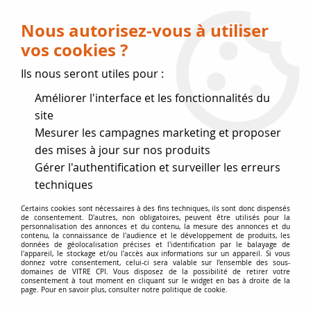
Livraison OFFERTE dès 75 € (voir conditions
de livraison)
Nous autorisez-vous à utiliser
vos cookies ?
0
Ils nous seront utiles pour :
Améliorer l'interface et les fonctionnalités du
Fermeture estivale
site
Mesurer les campagnes marketing et proposer
, reprise des expéditions le 17
des mises à jour sur nos produits
Gérer l'authentification et surveiller les erreurs
Août
techniques
Accueil
>
Vitres par marque
>
Vitres FIREPLACE
>
Adria
Certains cookies sont nécessaires à des fins techniques, ils sont donc dispensés
de consentement. D'autres, non obligatoires, peuvent être utilisés pour la
Bahama Cleveland Kansas
personnalisation des annonces et du contenu, la mesure des annonces et du
contenu, la connaissance de l'audience et le développement de produits, les
données de géolocalisation précises et l'identification par le balayage de
l'appareil, le stockage et/ou l'accès aux informations sur un appareil. Si vous
donnez votre consentement, celui-ci sera valable sur l’ensemble des sous-
domaines de VITRE CPI. Vous disposez de la possibilité de retirer votre
consentement à tout moment en cliquant sur le widget en bas à droite de la
page. Pour en savoir plus, consulter notre politique de cookie.