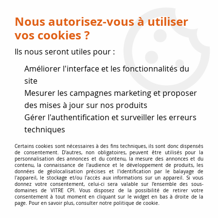
Livraison OFFERTE dès 75 € (voir conditions
de livraison)
Nous autorisez-vous à utiliser
vos cookies ?
0
Ils nous seront utiles pour :
Améliorer l'interface et les fonctionnalités du
Fermeture estivale
site
Mesurer les campagnes marketing et proposer
, reprise des expéditions le 17
des mises à jour sur nos produits
Gérer l'authentification et surveiller les erreurs
Août
techniques
Accueil
>
Joint de vitre
>
Joint de vitre plat 8 x 2 creux
Certains cookies sont nécessaires à des fins techniques, ils sont donc dispensés
de consentement. D'autres, non obligatoires, peuvent être utilisés pour la
personnalisation des annonces et du contenu, la mesure des annonces et du
contenu, la connaissance de l'audience et le développement de produits, les
données de géolocalisation précises et l'identification par le balayage de
l'appareil, le stockage et/ou l'accès aux informations sur un appareil. Si vous
donnez votre consentement, celui-ci sera valable sur l’ensemble des sous-
domaines de VITRE CPI. Vous disposez de la possibilité de retirer votre
consentement à tout moment en cliquant sur le widget en bas à droite de la
page. Pour en savoir plus, consulter notre politique de cookie.