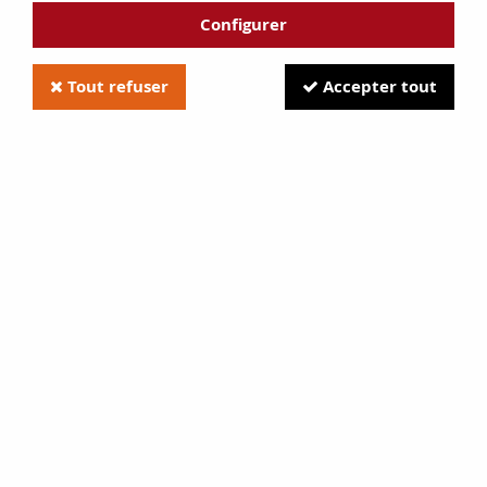
Configurer
Tout refuser
Accepter tout
Joint de vitre plat 8 x 2 creux
Soyez le premier à donner votre avis !