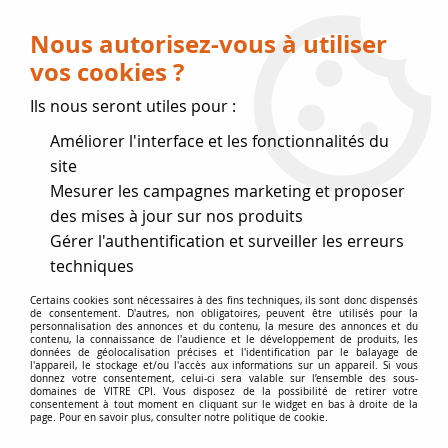
Livraison OFFERTE dès 75 € (voir conditions
de livraison)
Nous autorisez-vous à utiliser
vos cookies ?
0
Ils nous seront utiles pour :
Améliorer l'interface et les fonctionnalités du
Fermeture estivale
site
Mesurer les campagnes marketing et proposer
, reprise des expéditions le 17
des mises à jour sur nos produits
Gérer l'authentification et surveiller les erreurs
Août
techniques
Accueil
>
Vitres par marque
>
Vitres EFEL-SURDIAC
>
Certains cookies sont nécessaires à des fins techniques, ils sont donc dispensés
de consentement. D'autres, non obligatoires, peuvent être utilisés pour la
Vitres de poêle
>
S33
personnalisation des annonces et du contenu, la mesure des annonces et du
contenu, la connaissance de l'audience et le développement de produits, les
données de géolocalisation précises et l'identification par le balayage de
l'appareil, le stockage et/ou l'accès aux informations sur un appareil. Si vous
donnez votre consentement, celui-ci sera valable sur l’ensemble des sous-
domaines de VITRE CPI. Vous disposez de la possibilité de retirer votre
consentement à tout moment en cliquant sur le widget en bas à droite de la
page. Pour en savoir plus, consulter notre politique de cookie.