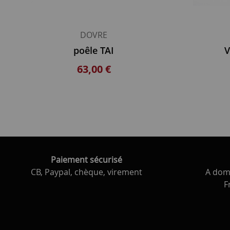
DOVRE
poêle TAI
V
63,00 €
Paiement sécurisé
CB, Paypal, chèque, virement
A domi
F