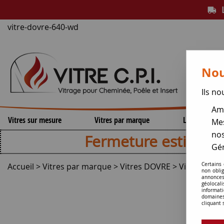
L
vitre-dovre-640-wd
Nou
Ils no
Amé
Vitres sur mesure
Vitres par marque
Lamelles de 
Mes
nos
Fermeture estivale , repri
Gér
Accueil
>
Vitres par marque
>
Vitres DOVRE
>
Vitres de p
Certains
non obli
annonces
géolocal
informati
domaines
cliquant 