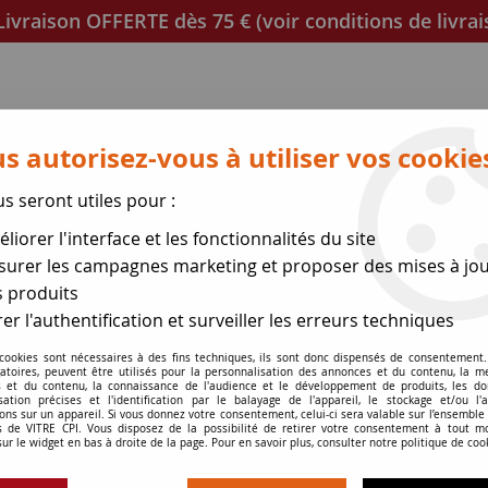
ivraison OFFERTE dès 75 € (voir conditions de livrai
s autorisez-vous à utiliser vos cookie
us seront utiles pour :
liorer l'interface et les fonctionnalités du site
poêles
Mica et joint à découper
Joints de porte
urer les campagnes marketing et proposer des mises à jou
 produits
se des expéditions le 17 Ao
er l'authentification et surveiller les erreurs techniques
oêle
 cookies sont nécessaires à des fins techniques, ils sont donc dispensés de consentement. 
>
Vitre DOVRE 640 WD
gatoires, peuvent être utilisés pour la personnalisation des annonces et du contenu, la m
 et du contenu, la connaissance de l'audience et le développement de produits, les d
isation précises et l'identification par le balayage de l'appareil, le stockage et/ou l'
ons sur un appareil. Si vous donnez votre consentement, celui-ci sera valable sur l’ensemble
 de VITRE CPI. Vous disposez de la possibilité de retirer votre consentement à tout 
sur le widget en bas à droite de la page. Pour en savoir plus, consulter notre politique de coo
Vitre DOVRE 64