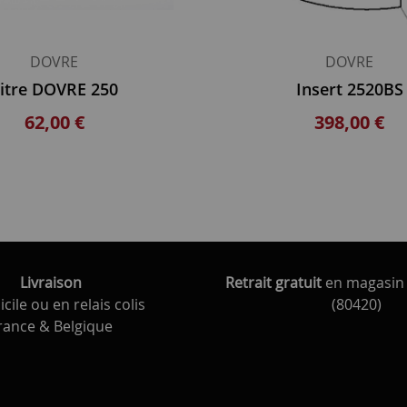
DOVRE
DOVRE
itre DOVRE 250
Insert 2520BS
62,00 €
398,00 €
Livraison
Retrait gratuit
en magasin 
cile ou en relais colis
(80420)
rance & Belgique