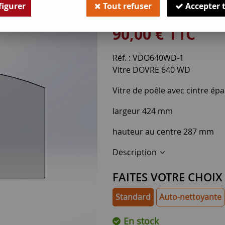
igurer
Tout refuser
Accepter 
Soyez le premier à donner v
90
,
00
€
TTC
Réf. :
VDO640WD-1
Vitre DOVRE 640 WD
Vitre de poêle avec cintre ép
largeur 424 mm
hauteur au centre 287 mm
Description
FAITES VOTRE CHOIX
Standard
Auto-nettoyante
En stock