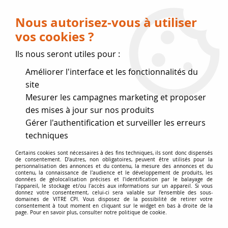
Livraison OFFERTE dès 75 € (voir conditions
de livraison)
Nous autorisez-vous à utiliser
vos cookies ?
0
Ils nous seront utiles pour :
Améliorer l'interface et les fonctionnalités du
Fermeture estivale
site
Mesurer les campagnes marketing et proposer
, reprise des expéditions le 17
des mises à jour sur nos produits
Gérer l'authentification et surveiller les erreurs
Août
techniques
Accueil
>
Vitres par marque
>
Vitres DEVILLE
>
Certains cookies sont nécessaires à des fins techniques, ils sont donc dispensés
de consentement. D'autres, non obligatoires, peuvent être utilisés pour la
Poêles et Inserts au bois
>
DEVILLE Regain 65
personnalisation des annonces et du contenu, la mesure des annonces et du
contenu, la connaissance de l'audience et le développement de produits, les
données de géolocalisation précises et l'identification par le balayage de
l'appareil, le stockage et/ou l'accès aux informations sur un appareil. Si vous
donnez votre consentement, celui-ci sera valable sur l’ensemble des sous-
domaines de VITRE CPI. Vous disposez de la possibilité de retirer votre
consentement à tout moment en cliquant sur le widget en bas à droite de la
page. Pour en savoir plus, consulter notre politique de cookie.