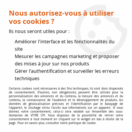
Livraison OFFERTE dès 75 € (voir conditions
de livraison)
Nous autorisez-vous à utiliser
vos cookies ?
0
Ils nous seront utiles pour :
Améliorer l'interface et les fonctionnalités du
Fermeture estivale
site
Mesurer les campagnes marketing et proposer
, reprise des expéditions le 17
des mises à jour sur nos produits
Gérer l'authentification et surveiller les erreurs
Août
techniques
Accueil
>
Vitres sur mesure
>
Vitre plate Arrondie
>
Vitre avec
Certains cookies sont nécessaires à des fins techniques, ils sont donc dispensés
de consentement. D'autres, non obligatoires, peuvent être utilisés pour la
Cintre et Rayons
personnalisation des annonces et du contenu, la mesure des annonces et du
contenu, la connaissance de l'audience et le développement de produits, les
données de géolocalisation précises et l'identification par le balayage de
l'appareil, le stockage et/ou l'accès aux informations sur un appareil. Si vous
donnez votre consentement, celui-ci sera valable sur l’ensemble des sous-
domaines de VITRE CPI. Vous disposez de la possibilité de retirer votre
consentement à tout moment en cliquant sur le widget en bas à droite de la
page. Pour en savoir plus, consulter notre politique de cookie.