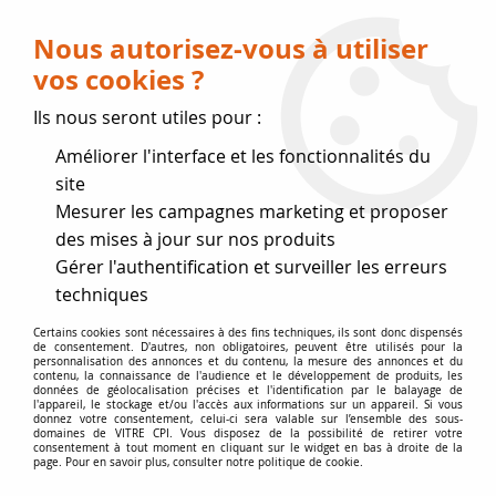
Livraison OFFERTE dès 75 € (voir conditions
de livraison)
Nous autorisez-vous à utiliser
vos cookies ?
0
Ils nous seront utiles pour :
Améliorer l'interface et les fonctionnalités du
Fermeture estivale
site
Mesurer les campagnes marketing et proposer
, reprise des expéditions le 17
des mises à jour sur nos produits
Gérer l'authentification et surveiller les erreurs
Août
techniques
Accueil
>
joints de Marque
>
Vermiculite Pas d'envoi
>
Certains cookies sont nécessaires à des fins techniques, ils sont donc dispensés
de consentement. D'autres, non obligatoires, peuvent être utilisés pour la
Vermiculite 30 mm
personnalisation des annonces et du contenu, la mesure des annonces et du
contenu, la connaissance de l'audience et le développement de produits, les
données de géolocalisation précises et l'identification par le balayage de
l'appareil, le stockage et/ou l'accès aux informations sur un appareil. Si vous
donnez votre consentement, celui-ci sera valable sur l’ensemble des sous-
domaines de VITRE CPI. Vous disposez de la possibilité de retirer votre
consentement à tout moment en cliquant sur le widget en bas à droite de la
page. Pour en savoir plus, consulter notre politique de cookie.