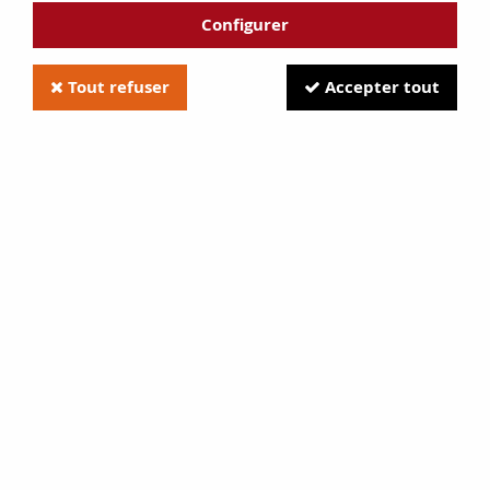
Configurer
Tout refuser
Accepter tout
Pâte graphitée noire
Soyez le premier à donner votre avis !