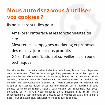
Livraison OFFERTE dès 75 € (voir conditions
de livraison)
Nous autorisez-vous à utiliser
vos cookies ?
0
Ils nous seront utiles pour :
Améliorer l'interface et les fonctionnalités du
Fermeture estivale
site
Mesurer les campagnes marketing et proposer
, reprise des expéditions le 17
des mises à jour sur nos produits
Gérer l'authentification et surveiller les erreurs
Août
techniques
Accueil
>
Accessoires
>
Entretien
>
Pâte graphitée noire
Certains cookies sont nécessaires à des fins techniques, ils sont donc dispensés
de consentement. D'autres, non obligatoires, peuvent être utilisés pour la
personnalisation des annonces et du contenu, la mesure des annonces et du
contenu, la connaissance de l'audience et le développement de produits, les
données de géolocalisation précises et l'identification par le balayage de
l'appareil, le stockage et/ou l'accès aux informations sur un appareil. Si vous
donnez votre consentement, celui-ci sera valable sur l’ensemble des sous-
domaines de VITRE CPI. Vous disposez de la possibilité de retirer votre
consentement à tout moment en cliquant sur le widget en bas à droite de la
page. Pour en savoir plus, consulter notre politique de cookie.