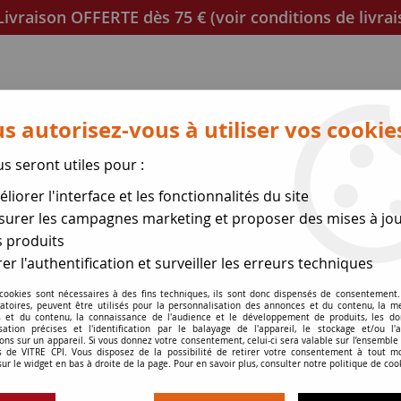
ivraison OFFERTE dès 75 € (voir conditions de livrai
s autorisez-vous à utiliser vos cookie
us seront utiles pour :
liorer l'interface et les fonctionnalités du site
poêles
Mica et joint à découper
Joints de porte
urer les campagnes marketing et proposer des mises à jou
 produits
se des expéditions le 17 Ao
er l'authentification et surveiller les erreurs techniques
ME
 cookies sont nécessaires à des fins techniques, ils sont donc dispensés de consentement. 
>
Rossella, Luna
gatoires, peuvent être utilisés pour la personnalisation des annonces et du contenu, la m
 et du contenu, la connaissance de l'audience et le développement de produits, les d
isation précises et l'identification par le balayage de l'appareil, le stockage et/ou l'
ons sur un appareil. Si vous donnez votre consentement, celui-ci sera valable sur l’ensemble
 de VITRE CPI. Vous disposez de la possibilité de retirer votre consentement à tout 
sur le widget en bas à droite de la page. Pour en savoir plus, consulter notre politique de coo
Rossella, Luna