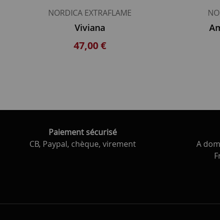
NORDICA EXTRAFLAME
NO
Viviana
Am
47,00 €
Paiement sécurisé
CB, Paypal, chèque, virement
A domi
F