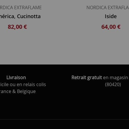
RDICA EXTRAFLAME
NORDICA EXTRAFL
érica, Cucinotta
Iside
82,00 €
64,00 €
Livraison
Retrait gratuit
en magasin 
cile ou en relais colis
(80420)
rance & Belgique