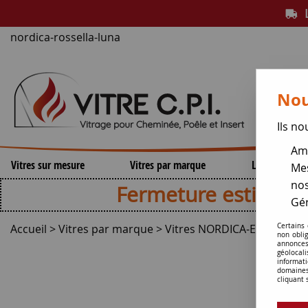
L
nordica-rossella-luna
Nou
Ils no
Amé
Vitres sur mesure
Vitres par marque
Lamelles de 
Mes
nos
Fermeture estivale , repri
Gér
Accueil
>
Vitres par marque
>
Vitres NORDICA-EXTRAFLA
Certains
non obli
annonces
géolocal
informati
domaines
cliquant 