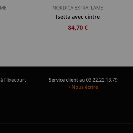
AME
NORDICA EXTRAFLAME
Isetta avec cintre
84,70 €
à Flixecourt
Service client
au 03.22.22.13.79
Nous écrire