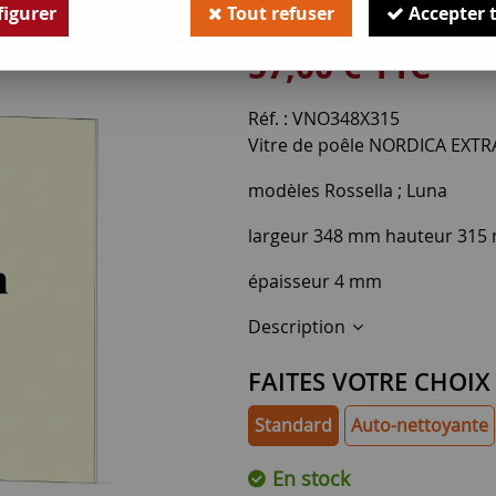
igurer
Tout refuser
Accepter 
Soyez le premier à donner v
57
,
00
€
TTC
Réf. :
VNO348X315
Vitre de poêle NORDICA EXT
modèles Rossella ; Luna
largeur 348 mm hauteur 31
épaisseur 4 mm
Description
FAITES VOTRE CHOIX
Standard
Auto-nettoyante
En stock