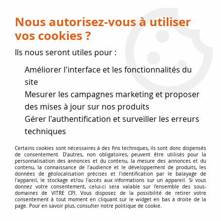
Livraison OFFERTE dès 75 € (voir conditions
de livraison)
Nous autorisez-vous à utiliser
vos cookies ?
0
Ils nous seront utiles pour :
Améliorer l'interface et les fonctionnalités du
Fermeture estivale
site
Mesurer les campagnes marketing et proposer
, reprise des expéditions le 17
des mises à jour sur nos produits
Gérer l'authentification et surveiller les erreurs
Août
techniques
Accueil
>
joints de Marque
>
Joints ROMOTOP
>
Joint de vitre
Certains cookies sont nécessaires à des fins techniques, ils sont donc dispensés
de consentement. D'autres, non obligatoires, peuvent être utilisés pour la
15 x 4 mm
personnalisation des annonces et du contenu, la mesure des annonces et du
contenu, la connaissance de l'audience et le développement de produits, les
données de géolocalisation précises et l'identification par le balayage de
l'appareil, le stockage et/ou l'accès aux informations sur un appareil. Si vous
donnez votre consentement, celui-ci sera valable sur l’ensemble des sous-
domaines de VITRE CPI. Vous disposez de la possibilité de retirer votre
consentement à tout moment en cliquant sur le widget en bas à droite de la
page. Pour en savoir plus, consulter notre politique de cookie.