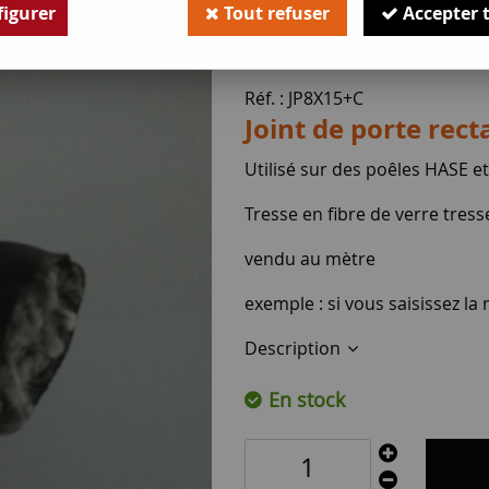
igurer
Tout refuser
Accepter 
14
,
40
€
TTC
Réf. :
JP8X15+C
Joint de porte rec
Utilisé sur des poêles HASE e
Tresse en fibre de verre tress
vendu au mètre
exemple : si vous saisissez l
Description
En stock