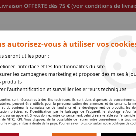
ivraison OFFERTE dès 75 € (voir conditions de livrai
s autorisez-vous à utiliser vos cookie
us seront utiles pour :
liorer l'interface et les fonctionnalités du site
poêles
Mica et joint à découper
Joints de porte
urer les campagnes marketing et proposer des mises à jou
 produits
se des expéditions le 17 Ao
er l'authentification et surveiller les erreurs techniques
 cookies sont nécessaires à des fins techniques, ils sont donc dispensés de consentement. 
gatoires, peuvent être utilisés pour la personnalisation des annonces et du contenu, la m
 et du contenu, la connaissance de l'audience et le développement de produits, les d
isation précises et l'identification par le balayage de l'appareil, le stockage et/ou l'
ons sur un appareil. Si vous donnez votre consentement, celui-ci sera valable sur l’ensemble
 de VITRE CPI. Vous disposez de la possibilité de retirer votre consentement à tout 
Joint rectangula
sur le widget en bas à droite de la page. Pour en savoir plus, consulter notre politique de coo
Soyez le premier à donner v