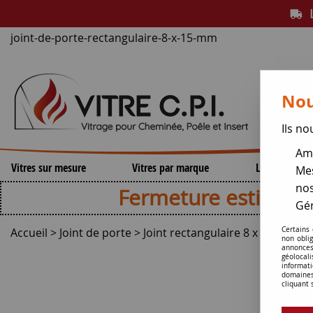
L
joint-de-porte-rectangulaire-8-x-15-mm
Nou
Ils no
Amé
Vitres sur mesure
Vitres par marque
Lamelles de 
Mes
nos
Fermeture estivale , repri
Gér
Accueil
>
Joint de porte
>
Joint rectangulaire 8 x 15 mm
Certains
non obli
annonces
géolocal
informati
domaines
cliquant 