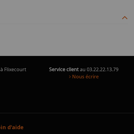
à Flixecourt
Service client
au 03.22.22.13.79
Nous écrire
in d'aide