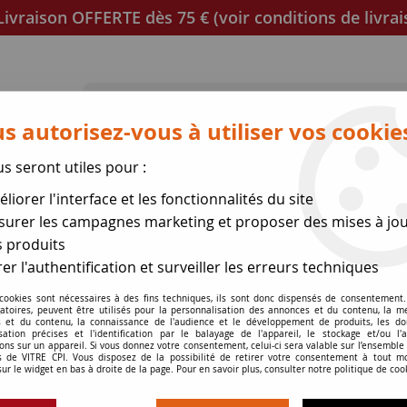
ivraison OFFERTE dès 75 € (voir conditions de livrai
s autorisez-vous à utiliser vos cookie
us seront utiles pour :
poêles
Mica et joint à découper
Joints de porte
liorer l'interface et les fonctionnalités du site
se des expéditions le 17 Ao
urer les campagnes marketing et proposer des mises à jou
 produits
er l'authentification et surveiller les erreurs techniques
 cookies sont nécessaires à des fins techniques, ils sont donc dispensés de consentement. 
gatoires, peuvent être utilisés pour la personnalisation des annonces et du contenu, la m
 et du contenu, la connaissance de l'audience et le développement de produits, les d
Joint de porte cl
isation précises et l'identification par le balayage de l'appareil, le stockage et/ou l'
ons sur un appareil. Si vous donnez votre consentement, celui-ci sera valable sur l’ensemble
 de VITRE CPI. Vous disposez de la possibilité de retirer votre consentement à tout 
sur le widget en bas à droite de la page. Pour en savoir plus, consulter notre politique de coo
Soyez le premier à donner v