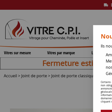
L
Nou
Ils no
Vitres sur mesure
Vitres par marque
Lamelles de 
Amé
Fermeture estivale , repri
Mes
nos
Gér
Accueil
>
Joint de porte
>
Joint de porte classique
Certains
non obli
annonces
géolocal
informati
domaines
cliquant 