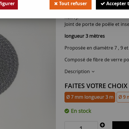
9
,
00
€
TTC
igurer
Tout refuser
Accepter 
Réf. :
JP
Joint de porte de poêle et inse
longueur 3 mètres
Proposée en diamètre 7 , 9 e
Composé de fibre de verre p
Description
FAITES VOTRE CHOIX
Ø 7 mm longueur 3 m
Ø 9 
En stock