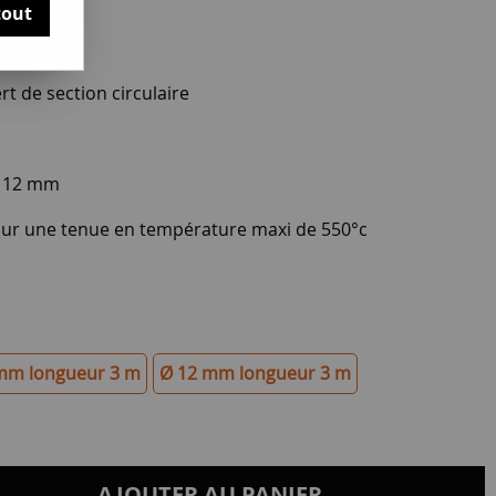
tout
rt de section circulaire
t 12 mm
our une tenue en température maxi de 550°c
mm longueur 3 m
Ø 12 mm longueur 3 m
AJOUTER AU PANIER