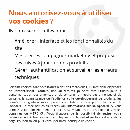
Livraison OFFERTE dès 75 € (voir conditions
de livraison)
Nous autorisez-vous à utiliser
vos cookies ?
0
Ils nous seront utiles pour :
Améliorer l'interface et les fonctionnalités du
Fermeture estivale
site
Mesurer les campagnes marketing et proposer
, reprise des expéditions le 17
des mises à jour sur nos produits
Gérer l'authentification et surveiller les erreurs
Août
techniques
Accueil
>
Vitres par marque
>
Vitres DON-BAR
>
DON-BAR
Certains cookies sont nécessaires à des fins techniques, ils sont donc dispensés
de consentement. D'autres, non obligatoires, peuvent être utilisés pour la
8300 fixe
personnalisation des annonces et du contenu, la mesure des annonces et du
contenu, la connaissance de l'audience et le développement de produits, les
données de géolocalisation précises et l'identification par le balayage de
l'appareil, le stockage et/ou l'accès aux informations sur un appareil. Si vous
donnez votre consentement, celui-ci sera valable sur l’ensemble des sous-
domaines de VITRE CPI. Vous disposez de la possibilité de retirer votre
consentement à tout moment en cliquant sur le widget en bas à droite de la
page. Pour en savoir plus, consulter notre politique de cookie.