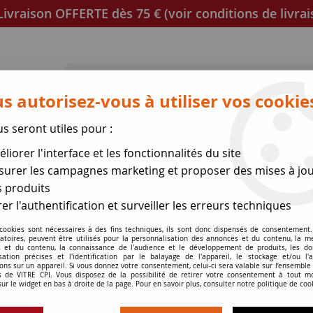
ivraison OFFERTE dès 75 € (voir conditions de livrai
s autorisez-vous à utiliser vos cookie
us seront utiles pour :
poêles
Mica et joint à découper
Joints de porte
liorer l'interface et les fonctionnalités du site
se des expéditions le 17 Ao
urer les campagnes marketing et proposer des mises à jou
 produits
er l'authentification et surveiller les erreurs techniques
 cookies sont nécessaires à des fins techniques, ils sont donc dispensés de consentement. 
gatoires, peuvent être utilisés pour la personnalisation des annonces et du contenu, la m
 et du contenu, la connaissance de l'audience et le développement de produits, les d
isation précises et l'identification par le balayage de l'appareil, le stockage et/ou l'
RODUITS DE LA MARQUE DENIA STOV
ons sur un appareil. Si vous donnez votre consentement, celui-ci sera valable sur l’ensemble
 de VITRE CPI. Vous disposez de la possibilité de retirer votre consentement à tout 
sur le widget en bas à droite de la page. Pour en savoir plus, consulter notre politique de coo
5 articles sur
5