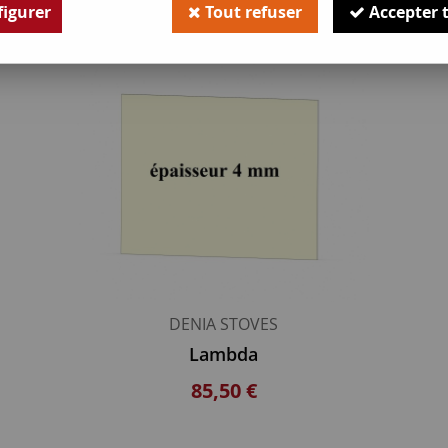
igurer
Tout refuser
Accepter 
DENIA STOVES
Lambda
85,50 €