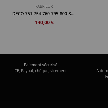
FABRILOR
DECO 751-754-760-795-800-801-805 PYRAM 720 DECOTHERM 1751-1760
140,00 €
Paiement sécurisé
CB, Paypal, chèque, virement
A domi
F