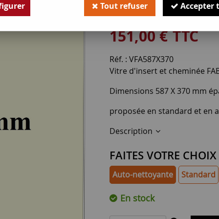
igurer
Tout refuser
Accepter 
Soyez le premier à donner v
151
,
00
€
TTC
Réf. :
VFA587X370
Vitre d'insert et cheminée 
Dimensions 587 X 370 mm ép
proposée en standard et en 
Description
FAITES VOTRE CHOIX
Auto-nettoyante
Standard
En stock