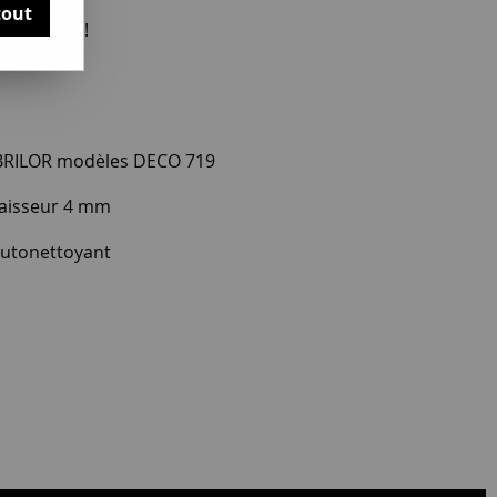
tout
otre avis !
FABRILOR modèles DECO 719
aisseur 4 mm
autonettoyant