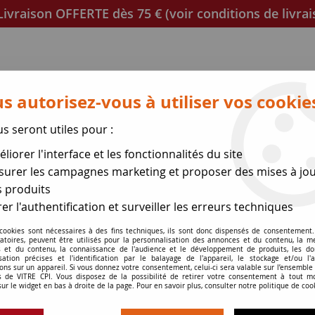
ivraison OFFERTE dès 75 € (voir conditions de livrai
s autorisez-vous à utiliser vos cookie
us seront utiles pour :
liorer l'interface et les fonctionnalités du site
poêles
Mica et joint à découper
Joints de porte
urer les campagnes marketing et proposer des mises à jou
 produits
se des expéditions le 17 Ao
er l'authentification et surveiller les erreurs techniques
9
 cookies sont nécessaires à des fins techniques, ils sont donc dispensés de consentement. 
gatoires, peuvent être utilisés pour la personnalisation des annonces et du contenu, la m
 et du contenu, la connaissance de l'audience et le développement de produits, les d
isation précises et l'identification par le balayage de l'appareil, le stockage et/ou l'
ons sur un appareil. Si vous donnez votre consentement, celui-ci sera valable sur l’ensemble
 de VITRE CPI. Vous disposez de la possibilité de retirer votre consentement à tout 
sur le widget en bas à droite de la page. Pour en savoir plus, consulter notre politique de coo
DECO 719