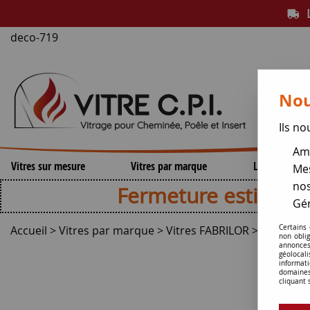
L
deco-719
Nou
Ils no
Amé
Vitres sur mesure
Vitres par marque
Lamelles de 
Mes
nos
Fermeture estivale , repri
Gér
Accueil
>
Vitres par marque
>
Vitres FABRILOR
>
DECO 71
Certains
non obli
annonces
géolocal
informati
domaines
cliquant 