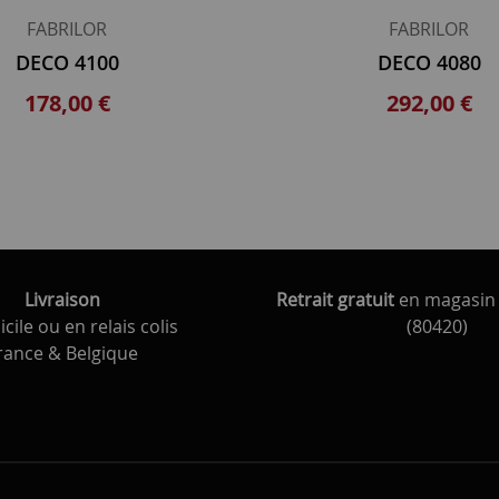
FABRILOR
FABRILOR
DECO 4100
DECO 4080
178,00 €
292,00 €
Livraison
Retrait gratuit
en magasin 
cile ou en relais colis
(80420)
rance & Belgique