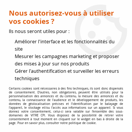
Livraison OFFERTE dès 75 € (voir conditions
de livraison)
Nous autorisez-vous à utiliser
vos cookies ?
0
Ils nous seront utiles pour :
Améliorer l'interface et les fonctionnalités du
Fermeture estivale
site
Mesurer les campagnes marketing et proposer
, reprise des expéditions le 17
des mises à jour sur nos produits
Gérer l'authentification et surveiller les erreurs
Août
techniques
Accueil
>
Joint de vitre
>
Bobine Feutrine haute température
Certains cookies sont nécessaires à des fins techniques, ils sont donc dispensés
de consentement. D'autres, non obligatoires, peuvent être utilisés pour la
épaisseur 4 mm
personnalisation des annonces et du contenu, la mesure des annonces et du
contenu, la connaissance de l'audience et le développement de produits, les
données de géolocalisation précises et l'identification par le balayage de
l'appareil, le stockage et/ou l'accès aux informations sur un appareil. Si vous
donnez votre consentement, celui-ci sera valable sur l’ensemble des sous-
domaines de VITRE CPI. Vous disposez de la possibilité de retirer votre
consentement à tout moment en cliquant sur le widget en bas à droite de la
page. Pour en savoir plus, consulter notre politique de cookie.