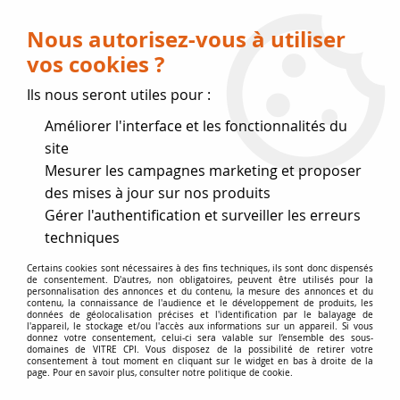
Livraison OFFERTE dès 75 € (voir conditions
de livraison)
Nous autorisez-vous à utiliser
vos cookies ?
0
Ils nous seront utiles pour :
Améliorer l'interface et les fonctionnalités du
Fermeture estivale
site
Mesurer les campagnes marketing et proposer
, reprise des expéditions le 17
des mises à jour sur nos produits
Gérer l'authentification et surveiller les erreurs
Août
techniques
Accueil
>
Vitres par marque
>
Vitres SUPRA
>
Théodore
Certains cookies sont nécessaires à des fins techniques, ils sont donc dispensés
de consentement. D'autres, non obligatoires, peuvent être utilisés pour la
personnalisation des annonces et du contenu, la mesure des annonces et du
contenu, la connaissance de l'audience et le développement de produits, les
données de géolocalisation précises et l'identification par le balayage de
l'appareil, le stockage et/ou l'accès aux informations sur un appareil. Si vous
donnez votre consentement, celui-ci sera valable sur l’ensemble des sous-
domaines de VITRE CPI. Vous disposez de la possibilité de retirer votre
consentement à tout moment en cliquant sur le widget en bas à droite de la
page. Pour en savoir plus, consulter notre politique de cookie.