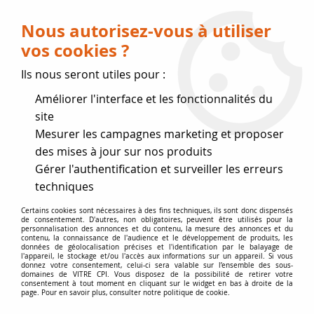
Livraison OFFERTE dès 75 € (voir conditions
de livraison)
Nous autorisez-vous à utiliser
vos cookies ?
0
Ils nous seront utiles pour :
Améliorer l'interface et les fonctionnalités du
Fermeture estivale
site
Mesurer les campagnes marketing et proposer
, reprise des expéditions le 17
des mises à jour sur nos produits
Gérer l'authentification et surveiller les erreurs
Août
techniques
Accueil
>
Vitres par marque
>
Vitres NESTOR-MARTIN
>
Certains cookies sont nécessaires à des fins techniques, ils sont donc dispensés
de consentement. D'autres, non obligatoires, peuvent être utilisés pour la
TQH43
personnalisation des annonces et du contenu, la mesure des annonces et du
contenu, la connaissance de l'audience et le développement de produits, les
données de géolocalisation précises et l'identification par le balayage de
l'appareil, le stockage et/ou l'accès aux informations sur un appareil. Si vous
donnez votre consentement, celui-ci sera valable sur l’ensemble des sous-
domaines de VITRE CPI. Vous disposez de la possibilité de retirer votre
consentement à tout moment en cliquant sur le widget en bas à droite de la
page. Pour en savoir plus, consulter notre politique de cookie.