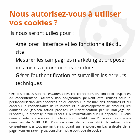
Livraison OFFERTE dès 75 € (voir conditions
de livraison)
Nous autorisez-vous à utiliser
vos cookies ?
0
Ils nous seront utiles pour :
Améliorer l'interface et les fonctionnalités du
Fermeture estivale
site
Mesurer les campagnes marketing et proposer
, reprise des expéditions le 17
des mises à jour sur nos produits
Gérer l'authentification et surveiller les erreurs
Août
techniques
Accueil
>
Vitres par marque
>
Vitres DOVRE
>
Vitres de poêle
Certains cookies sont nécessaires à des fins techniques, ils sont donc dispensés
de consentement. D'autres, non obligatoires, peuvent être utilisés pour la
>
SAGA 301
personnalisation des annonces et du contenu, la mesure des annonces et du
contenu, la connaissance de l'audience et le développement de produits, les
données de géolocalisation précises et l'identification par le balayage de
l'appareil, le stockage et/ou l'accès aux informations sur un appareil. Si vous
donnez votre consentement, celui-ci sera valable sur l’ensemble des sous-
domaines de VITRE CPI. Vous disposez de la possibilité de retirer votre
consentement à tout moment en cliquant sur le widget en bas à droite de la
page. Pour en savoir plus, consulter notre politique de cookie.