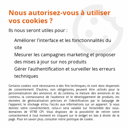
Livraison OFFERTE dès 75 € (voir conditions
de livraison)
Nous autorisez-vous à utiliser
vos cookies ?
0
Ils nous seront utiles pour :
Améliorer l'interface et les fonctionnalités du
Fermeture estivale
site
Mesurer les campagnes marketing et proposer
, reprise des expéditions le 17
des mises à jour sur nos produits
Gérer l'authentification et surveiller les erreurs
Août
techniques
Accueil
>
Vitres par marque
>
Vitres LA ROMAINE
>
Foyer 70
Certains cookies sont nécessaires à des fins techniques, ils sont donc dispensés
de consentement. D'autres, non obligatoires, peuvent être utilisés pour la
panoramique
personnalisation des annonces et du contenu, la mesure des annonces et du
contenu, la connaissance de l'audience et le développement de produits, les
données de géolocalisation précises et l'identification par le balayage de
l'appareil, le stockage et/ou l'accès aux informations sur un appareil. Si vous
donnez votre consentement, celui-ci sera valable sur l’ensemble des sous-
domaines de VITRE CPI. Vous disposez de la possibilité de retirer votre
consentement à tout moment en cliquant sur le widget en bas à droite de la
page. Pour en savoir plus, consulter notre politique de cookie.