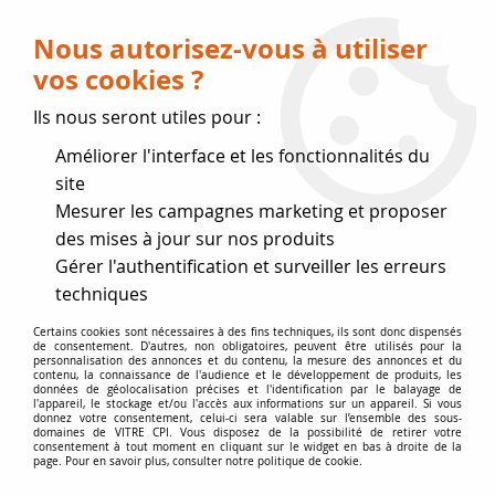
Livraison OFFERTE dès 75 € (voir conditions
de livraison)
Nous autorisez-vous à utiliser
vos cookies ?
0
Ils nous seront utiles pour :
Améliorer l'interface et les fonctionnalités du
Fermeture estivale
site
Mesurer les campagnes marketing et proposer
, reprise des expéditions le 17
des mises à jour sur nos produits
Gérer l'authentification et surveiller les erreurs
Août
techniques
Accueil
>
Vitres par marque
>
Vitres SUPRA
>
622/624-
Certains cookies sont nécessaires à des fins techniques, ils sont donc dispensés
de consentement. D'autres, non obligatoires, peuvent être utilisés pour la
632/634-642/644-652/654
personnalisation des annonces et du contenu, la mesure des annonces et du
contenu, la connaissance de l'audience et le développement de produits, les
données de géolocalisation précises et l'identification par le balayage de
l'appareil, le stockage et/ou l'accès aux informations sur un appareil. Si vous
donnez votre consentement, celui-ci sera valable sur l’ensemble des sous-
domaines de VITRE CPI. Vous disposez de la possibilité de retirer votre
consentement à tout moment en cliquant sur le widget en bas à droite de la
page. Pour en savoir plus, consulter notre politique de cookie.