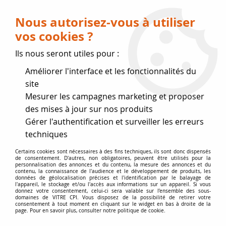
Livraison OFFERTE dès 75 € (voir conditions
de livraison)
Nous autorisez-vous à utiliser
vos cookies ?
0
Ils nous seront utiles pour :
Améliorer l'interface et les fonctionnalités du
Fermeture estivale
site
Mesurer les campagnes marketing et proposer
, reprise des expéditions le 17
des mises à jour sur nos produits
Gérer l'authentification et surveiller les erreurs
Août
techniques
Accueil
>
joints de Marque
>
Joints ADURO
>
Joint ADURO
Certains cookies sont nécessaires à des fins techniques, ils sont donc dispensés
de consentement. D'autres, non obligatoires, peuvent être utilisés pour la
51103
personnalisation des annonces et du contenu, la mesure des annonces et du
contenu, la connaissance de l'audience et le développement de produits, les
données de géolocalisation précises et l'identification par le balayage de
l'appareil, le stockage et/ou l'accès aux informations sur un appareil. Si vous
donnez votre consentement, celui-ci sera valable sur l’ensemble des sous-
domaines de VITRE CPI. Vous disposez de la possibilité de retirer votre
consentement à tout moment en cliquant sur le widget en bas à droite de la
page. Pour en savoir plus, consulter notre politique de cookie.