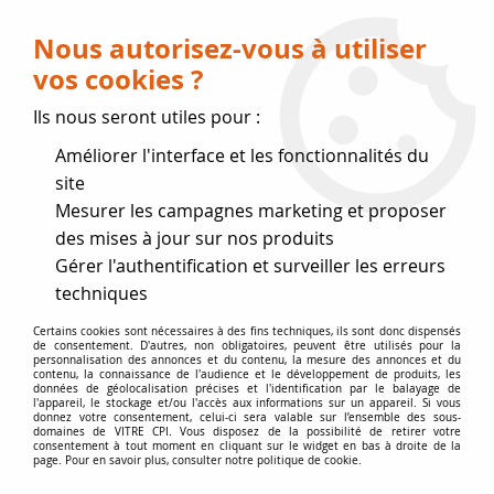
Livraison OFFERTE dès 75 € (voir conditions
de livraison)
Nous autorisez-vous à utiliser
vos cookies ?
0
Ils nous seront utiles pour :
Améliorer l'interface et les fonctionnalités du
Fermeture estivale
site
Mesurer les campagnes marketing et proposer
, reprise des expéditions le 17
des mises à jour sur nos produits
Gérer l'authentification et surveiller les erreurs
Août
techniques
Accueil
>
Vitres par marque
>
Vitres SUPRA
>
Certains cookies sont nécessaires à des fins techniques, ils sont donc dispensés
de consentement. D'autres, non obligatoires, peuvent être utilisés pour la
Vitre de poêle épaisseur 3 mm SUPRA
>
Watson, Gauss,
personnalisation des annonces et du contenu, la mesure des annonces et du
Kobalte, Édéne, Basalte, Cédre
contenu, la connaissance de l'audience et le développement de produits, les
données de géolocalisation précises et l'identification par le balayage de
l'appareil, le stockage et/ou l'accès aux informations sur un appareil. Si vous
donnez votre consentement, celui-ci sera valable sur l’ensemble des sous-
PROMO
-
17,25
€
domaines de VITRE CPI. Vous disposez de la possibilité de retirer votre
consentement à tout moment en cliquant sur le widget en bas à droite de la
page. Pour en savoir plus, consulter notre politique de cookie.