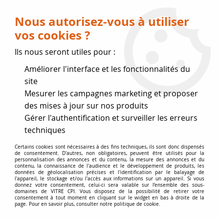
Livraison OFFERTE dès 75 € (voir conditions
de livraison)
Nous autorisez-vous à utiliser
vos cookies ?
0
Ils nous seront utiles pour :
Améliorer l'interface et les fonctionnalités du
Fermeture estivale
site
Mesurer les campagnes marketing et proposer
, reprise des expéditions le 17
des mises à jour sur nos produits
Gérer l'authentification et surveiller les erreurs
Août
techniques
Accueil
>
Vitres par marque
>
Vitres INVICTA
>
Vitre d'insert
>
Certains cookies sont nécessaires à des fins techniques, ils sont donc dispensés
de consentement. D'autres, non obligatoires, peuvent être utilisés pour la
Foyer 700 Optimisé
personnalisation des annonces et du contenu, la mesure des annonces et du
contenu, la connaissance de l'audience et le développement de produits, les
données de géolocalisation précises et l'identification par le balayage de
l'appareil, le stockage et/ou l'accès aux informations sur un appareil. Si vous
donnez votre consentement, celui-ci sera valable sur l’ensemble des sous-
domaines de VITRE CPI. Vous disposez de la possibilité de retirer votre
consentement à tout moment en cliquant sur le widget en bas à droite de la
page. Pour en savoir plus, consulter notre politique de cookie.