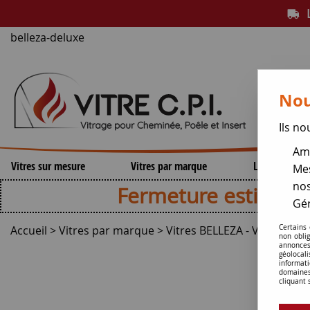
L
belleza-deluxe
Nou
Ils no
Amé
Vitres sur mesure
Vitres par marque
Lamelles de 
Mes
nos
Fermeture estivale , repri
Gér
Accueil
>
Vitres par marque
>
Vitres BELLEZA - VICTORIA
Certains
non obli
annonces
géolocal
informati
domaines
cliquant 