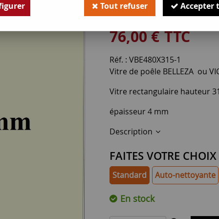
igurer
Tout refuser
Accepter 
Soyez le premier à donner v
76
,
00
€
TTC
Réf. :
VBE480X315-1
Vitre de poêle BELLEZA ou V
Vitre rectangulaire hauteur 
épaisseur 4 mm
Description
FAITES VOTRE CHOIX
Standard
Auto-nettoyante
En stock