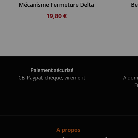
Mécanisme Fermeture Delta
Be
19,80 €
Paiement sécurisé
CB, Paypal, chèque, virement
A domi
F
A propos