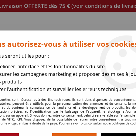
ivraison OFFERTE dès 75 € (voir conditions de livrai
s autorisez-vous à utiliser vos cookie
us seront utiles pour :
liorer l'interface et les fonctionnalités du site
poêles
Mica et joint à découper
Joints de porte
urer les campagnes marketing et proposer des mises à jou
 produits
se des expéditions le 17 Ao
er l'authentification et surveiller les erreurs techniques
 cookies sont nécessaires à des fins techniques, ils sont donc dispensés de consentement. 
>
Rubin
gatoires, peuvent être utilisés pour la personnalisation des annonces et du contenu, la m
 et du contenu, la connaissance de l'audience et le développement de produits, les d
isation précises et l'identification par le balayage de l'appareil, le stockage et/ou l'
ons sur un appareil. Si vous donnez votre consentement, celui-ci sera valable sur l’ensemble
 de VITRE CPI. Vous disposez de la possibilité de retirer votre consentement à tout 
sur le widget en bas à droite de la page. Pour en savoir plus, consulter notre politique de coo
Rubin