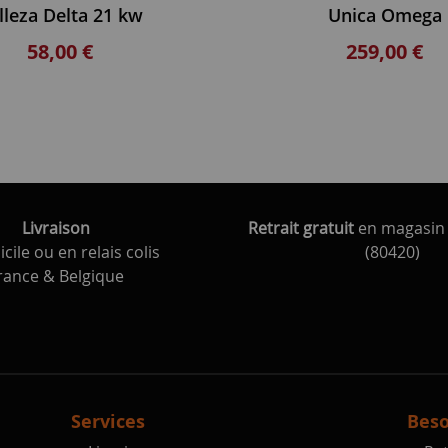
lleza Delta 21 kw
Unica Omega
58,00 €
259,00 €
Livraison
Retrait gratuit
en magasin 
cile ou en relais colis
(80420)
rance & Belgique
Services
Beso