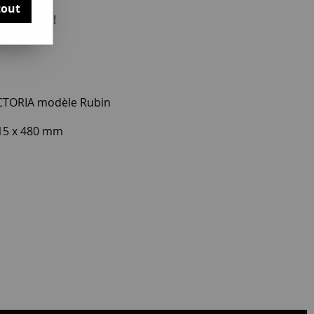
tout
otre avis !
ICTORIA modèle Rubin
315 x 480 mm