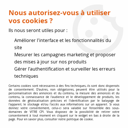
Livraison OFFERTE dès 75 € (voir conditions
de livraison)
Nous autorisez-vous à utiliser
vos cookies ?
0
Ils nous seront utiles pour :
Améliorer l'interface et les fonctionnalités du
Fermeture estivale
site
Mesurer les campagnes marketing et proposer
, reprise des expéditions le 17
des mises à jour sur nos produits
Gérer l'authentification et surveiller les erreurs
Août
techniques
Accueil
>
Vitres par marque
>
Vitres INVICTA
>
vitre de poêle
Certains cookies sont nécessaires à des fins techniques, ils sont donc dispensés
de consentement. D'autres, non obligatoires, peuvent être utilisés pour la
>
Le Régent, Rustica
personnalisation des annonces et du contenu, la mesure des annonces et du
contenu, la connaissance de l'audience et le développement de produits, les
données de géolocalisation précises et l'identification par le balayage de
l'appareil, le stockage et/ou l'accès aux informations sur un appareil. Si vous
donnez votre consentement, celui-ci sera valable sur l’ensemble des sous-
domaines de VITRE CPI. Vous disposez de la possibilité de retirer votre
consentement à tout moment en cliquant sur le widget en bas à droite de la
page. Pour en savoir plus, consulter notre politique de cookie.