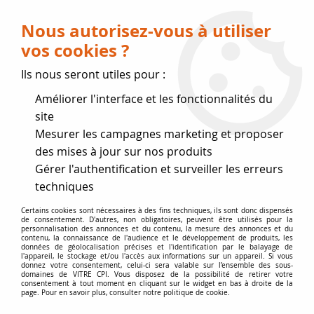
Livraison OFFERTE dès 75 € (voir conditions
de livraison)
Nous autorisez-vous à utiliser
vos cookies ?
0
Ils nous seront utiles pour :
Améliorer l'interface et les fonctionnalités du
Fermeture estivale
site
Mesurer les campagnes marketing et proposer
, reprise des expéditions le 17
des mises à jour sur nos produits
Gérer l'authentification et surveiller les erreurs
Août
techniques
Accueil
>
Vitres par marque
>
Vitres SKIA
>
S01 Fusion
Certains cookies sont nécessaires à des fins techniques, ils sont donc dispensés
de consentement. D'autres, non obligatoires, peuvent être utilisés pour la
personnalisation des annonces et du contenu, la mesure des annonces et du
contenu, la connaissance de l'audience et le développement de produits, les
données de géolocalisation précises et l'identification par le balayage de
l'appareil, le stockage et/ou l'accès aux informations sur un appareil. Si vous
donnez votre consentement, celui-ci sera valable sur l’ensemble des sous-
domaines de VITRE CPI. Vous disposez de la possibilité de retirer votre
consentement à tout moment en cliquant sur le widget en bas à droite de la
page. Pour en savoir plus, consulter notre politique de cookie.