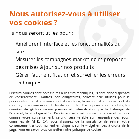
Livraison OFFERTE dès 75 € (voir conditions
de livraison)
Nous autorisez-vous à utiliser
vos cookies ?
0
Ils nous seront utiles pour :
Améliorer l'interface et les fonctionnalités du
Fermeture estivale
site
Mesurer les campagnes marketing et proposer
, reprise des expéditions le 17
des mises à jour sur nos produits
Gérer l'authentification et surveiller les erreurs
Août
techniques
Accueil
>
Vitres par marque
>
Vitres SUPRA
>
Certains cookies sont nécessaires à des fins techniques, ils sont donc dispensés
de consentement. D'autres, non obligatoires, peuvent être utilisés pour la
Vitre de poêle épaisseur 4 mm SUPRA
>
Texas, Colorado,
personnalisation des annonces et du contenu, la mesure des annonces et du
Vermont
contenu, la connaissance de l'audience et le développement de produits, les
données de géolocalisation précises et l'identification par le balayage de
l'appareil, le stockage et/ou l'accès aux informations sur un appareil. Si vous
donnez votre consentement, celui-ci sera valable sur l’ensemble des sous-
domaines de VITRE CPI. Vous disposez de la possibilité de retirer votre
consentement à tout moment en cliquant sur le widget en bas à droite de la
page. Pour en savoir plus, consulter notre politique de cookie.