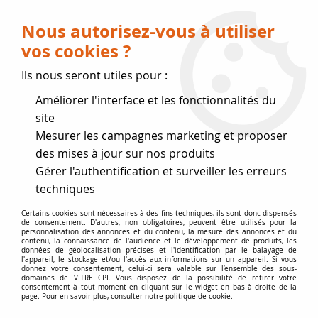
Livraison OFFERTE dès 75 € (voir conditions
de livraison)
Nous autorisez-vous à utiliser
vos cookies ?
0
Ils nous seront utiles pour :
Améliorer l'interface et les fonctionnalités du
Fermeture estivale
site
Mesurer les campagnes marketing et proposer
, reprise des expéditions le 17
des mises à jour sur nos produits
Gérer l'authentification et surveiller les erreurs
Août
techniques
Accueil
>
Vitres par marque
>
Vitres MCZ
>
MCZ sérigraphiée
Certains cookies sont nécessaires à des fins techniques, ils sont donc dispensés
de consentement. D'autres, non obligatoires, peuvent être utilisés pour la
635x492
personnalisation des annonces et du contenu, la mesure des annonces et du
contenu, la connaissance de l'audience et le développement de produits, les
données de géolocalisation précises et l'identification par le balayage de
l'appareil, le stockage et/ou l'accès aux informations sur un appareil. Si vous
PROMO
-
20
%
donnez votre consentement, celui-ci sera valable sur l’ensemble des sous-
domaines de VITRE CPI. Vous disposez de la possibilité de retirer votre
consentement à tout moment en cliquant sur le widget en bas à droite de la
page. Pour en savoir plus, consulter notre politique de cookie.