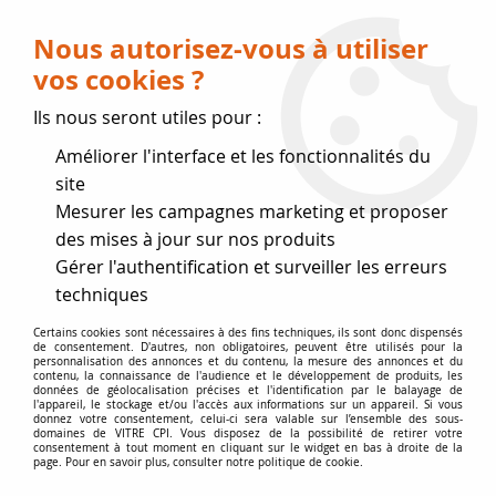
Livraison OFFERTE dès 75 € (voir conditions
de livraison)
Nous autorisez-vous à utiliser
vos cookies ?
0
Ils nous seront utiles pour :
Améliorer l'interface et les fonctionnalités du
Fermeture estivale
site
Mesurer les campagnes marketing et proposer
, reprise des expéditions le 17
des mises à jour sur nos produits
Gérer l'authentification et surveiller les erreurs
Août
techniques
Accueil
>
Vitres par marque
>
Vitres LAUDEL
>
Foyer 700
Certains cookies sont nécessaires à des fins techniques, ils sont donc dispensés
de consentement. D'autres, non obligatoires, peuvent être utilisés pour la
Compact
personnalisation des annonces et du contenu, la mesure des annonces et du
contenu, la connaissance de l'audience et le développement de produits, les
données de géolocalisation précises et l'identification par le balayage de
l'appareil, le stockage et/ou l'accès aux informations sur un appareil. Si vous
donnez votre consentement, celui-ci sera valable sur l’ensemble des sous-
domaines de VITRE CPI. Vous disposez de la possibilité de retirer votre
consentement à tout moment en cliquant sur le widget en bas à droite de la
page. Pour en savoir plus, consulter notre politique de cookie.