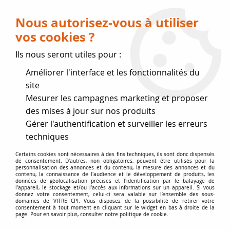
Livraison OFFERTE dès 75 € (voir conditions
de livraison)
Nous autorisez-vous à utiliser
vos cookies ?
0
Ils nous seront utiles pour :
Améliorer l'interface et les fonctionnalités du
Fermeture estivale
site
Mesurer les campagnes marketing et proposer
, reprise des expéditions le 17
des mises à jour sur nos produits
Gérer l'authentification et surveiller les erreurs
Août
techniques
Accueil
>
Vitres par marque
>
Vitres PHILIPPE
>
Vitre
Certains cookies sont nécessaires à des fins techniques, ils sont donc dispensés
de consentement. D'autres, non obligatoires, peuvent être utilisés pour la
écoradiante 690
personnalisation des annonces et du contenu, la mesure des annonces et du
contenu, la connaissance de l'audience et le développement de produits, les
données de géolocalisation précises et l'identification par le balayage de
l'appareil, le stockage et/ou l'accès aux informations sur un appareil. Si vous
donnez votre consentement, celui-ci sera valable sur l’ensemble des sous-
domaines de VITRE CPI. Vous disposez de la possibilité de retirer votre
consentement à tout moment en cliquant sur le widget en bas à droite de la
page. Pour en savoir plus, consulter notre politique de cookie.