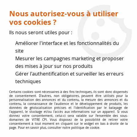
Livraison OFFERTE dès 75 € (voir conditions
de livraison)
Nous autorisez-vous à utiliser
vos cookies ?
0
Ils nous seront utiles pour :
Améliorer l'interface et les fonctionnalités du
Fermeture estivale
site
Mesurer les campagnes marketing et proposer
, reprise des expéditions le 17
des mises à jour sur nos produits
Gérer l'authentification et surveiller les erreurs
Août
techniques
Accueil
>
Accessoires
>
colle silicone mastic
>
Mastic
Certains cookies sont nécessaires à des fins techniques, ils sont donc dispensés
de consentement. D'autres, non obligatoires, peuvent être utilisés pour la
réfractaire en cartouche
personnalisation des annonces et du contenu, la mesure des annonces et du
contenu, la connaissance de l'audience et le développement de produits, les
données de géolocalisation précises et l'identification par le balayage de
l'appareil, le stockage et/ou l'accès aux informations sur un appareil. Si vous
donnez votre consentement, celui-ci sera valable sur l’ensemble des sous-
domaines de VITRE CPI. Vous disposez de la possibilité de retirer votre
consentement à tout moment en cliquant sur le widget en bas à droite de la
page. Pour en savoir plus, consulter notre politique de cookie.