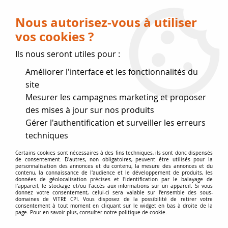
Livraison OFFERTE dès 75 € (voir conditions
de livraison)
Nous autorisez-vous à utiliser
vos cookies ?
0
Ils nous seront utiles pour :
Améliorer l'interface et les fonctionnalités du
Fermeture estivale
site
Mesurer les campagnes marketing et proposer
, reprise des expéditions le 17
des mises à jour sur nos produits
Gérer l'authentification et surveiller les erreurs
Août
techniques
Accueil
>
Vitres par marque
>
Vitres PANADERO
>
Vera,
Certains cookies sont nécessaires à des fins techniques, ils sont donc dispensés
de consentement. D'autres, non obligatoires, peuvent être utilisés pour la
Gourmet, Giulietta, Oven
personnalisation des annonces et du contenu, la mesure des annonces et du
contenu, la connaissance de l'audience et le développement de produits, les
données de géolocalisation précises et l'identification par le balayage de
l'appareil, le stockage et/ou l'accès aux informations sur un appareil. Si vous
donnez votre consentement, celui-ci sera valable sur l’ensemble des sous-
domaines de VITRE CPI. Vous disposez de la possibilité de retirer votre
consentement à tout moment en cliquant sur le widget en bas à droite de la
page. Pour en savoir plus, consulter notre politique de cookie.