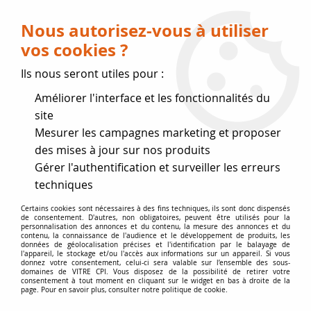
Livraison OFFERTE dès 75 € (voir conditions
de livraison)
Nous autorisez-vous à utiliser
vos cookies ?
0
Ils nous seront utiles pour :
Améliorer l'interface et les fonctionnalités du
Fermeture estivale
site
Mesurer les campagnes marketing et proposer
, reprise des expéditions le 17
des mises à jour sur nos produits
Gérer l'authentification et surveiller les erreurs
Août
techniques
Accueil
>
joints de Marque
>
Joints SUPRA
>
Joint SUPRA Ø 14
Certains cookies sont nécessaires à des fins techniques, ils sont donc dispensés
de consentement. D'autres, non obligatoires, peuvent être utilisés pour la
mm
personnalisation des annonces et du contenu, la mesure des annonces et du
contenu, la connaissance de l'audience et le développement de produits, les
données de géolocalisation précises et l'identification par le balayage de
l'appareil, le stockage et/ou l'accès aux informations sur un appareil. Si vous
donnez votre consentement, celui-ci sera valable sur l’ensemble des sous-
domaines de VITRE CPI. Vous disposez de la possibilité de retirer votre
consentement à tout moment en cliquant sur le widget en bas à droite de la
page. Pour en savoir plus, consulter notre politique de cookie.