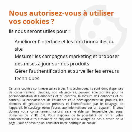
Livraison OFFERTE dès 75 € (voir conditions
de livraison)
Nous autorisez-vous à utiliser
vos cookies ?
0
Ils nous seront utiles pour :
Améliorer l'interface et les fonctionnalités du
Fermeture estivale
site
Mesurer les campagnes marketing et proposer
, reprise des expéditions le 17
des mises à jour sur nos produits
Gérer l'authentification et surveiller les erreurs
Août
techniques
Accueil
>
Vitres par marque
>
Vitres CADEL
>
Vitre Freepoint /
Certains cookies sont nécessaires à des fins techniques, ils sont donc dispensés
de consentement. D'autres, non obligatoires, peuvent être utilisés pour la
Pegaso
personnalisation des annonces et du contenu, la mesure des annonces et du
contenu, la connaissance de l'audience et le développement de produits, les
données de géolocalisation précises et l'identification par le balayage de
l'appareil, le stockage et/ou l'accès aux informations sur un appareil. Si vous
donnez votre consentement, celui-ci sera valable sur l’ensemble des sous-
domaines de VITRE CPI. Vous disposez de la possibilité de retirer votre
consentement à tout moment en cliquant sur le widget en bas à droite de la
page. Pour en savoir plus, consulter notre politique de cookie.