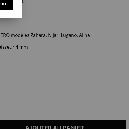
otre avis !
tout
RO modèles Zahara, Nijar, Lugano, Alina
aisseur 4 mm
AJOUTER AU PANIER