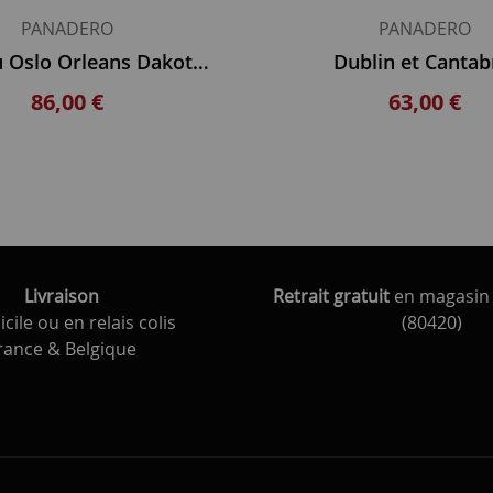
PANADERO
PANADERO
nouveau Oslo Orleans Dakota Faro Dover Castilla
Dublin et Cantab
86,00 €
63,00 €
Livraison
Retrait gratuit
en magasin 
cile ou en relais colis
(80420)
rance & Belgique