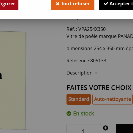
Soyez le premier à donner v
igurer
Tout refuser
Accepter 
47
,
50
€
TTC
Réf. :
VPA254X350
Vitre de poêle marque PANADE
dimensions 254 x 350 mm ép
Référence 805133
Description
FAITES VOTRE CHOIX
Standard
Auto-nettoyante
En stock