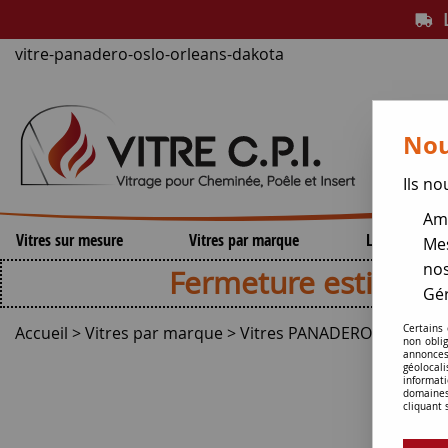
L
vitre-panadero-oslo-orleans-dakota
Nou
Ils no
Amé
Vitres sur mesure
Vitres par marque
Lamelles de 
Mes
nos
Fermeture estivale , repri
Gér
Accueil
>
Vitres par marque
>
Vitres PANADERO
>
Zahara 
Certains
non obli
annonces
géolocal
informati
domaines
cliquant 