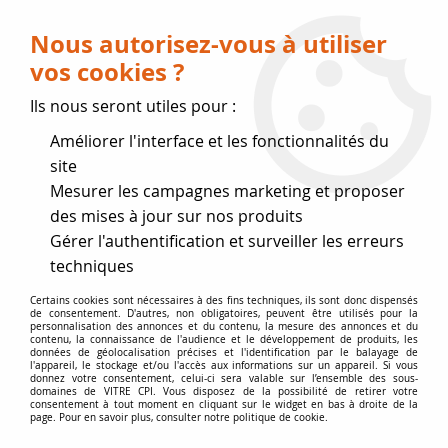
Livraison OFFERTE dès 75 € (voir conditions
de livraison)
Nous autorisez-vous à utiliser
vos cookies ?
0
Ils nous seront utiles pour :
Améliorer l'interface et les fonctionnalités du
Fermeture estivale
site
Mesurer les campagnes marketing et proposer
, reprise des expéditions le 17
des mises à jour sur nos produits
Gérer l'authentification et surveiller les erreurs
Août
techniques
Accueil
>
Vitres par marque
>
Vitres NESTOR-MARTIN
>
IQH43
Certains cookies sont nécessaires à des fins techniques, ils sont donc dispensés
de consentement. D'autres, non obligatoires, peuvent être utilisés pour la
personnalisation des annonces et du contenu, la mesure des annonces et du
contenu, la connaissance de l'audience et le développement de produits, les
données de géolocalisation précises et l'identification par le balayage de
l'appareil, le stockage et/ou l'accès aux informations sur un appareil. Si vous
donnez votre consentement, celui-ci sera valable sur l’ensemble des sous-
domaines de VITRE CPI. Vous disposez de la possibilité de retirer votre
consentement à tout moment en cliquant sur le widget en bas à droite de la
page. Pour en savoir plus, consulter notre politique de cookie.