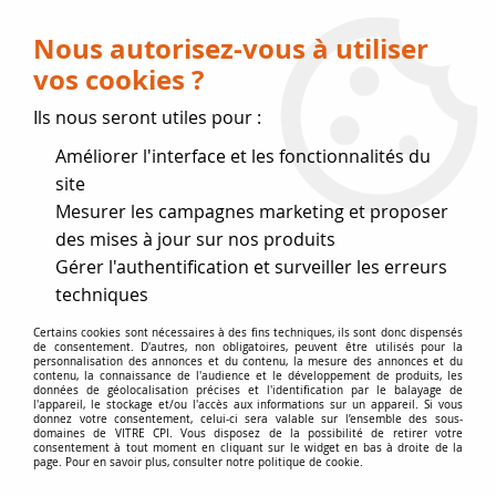
Livraison OFFERTE dès 75 € (voir conditions
de livraison)
Nous autorisez-vous à utiliser
vos cookies ?
0
Ils nous seront utiles pour :
Améliorer l'interface et les fonctionnalités du
Fermeture estivale
site
Mesurer les campagnes marketing et proposer
, reprise des expéditions le 17
des mises à jour sur nos produits
Gérer l'authentification et surveiller les erreurs
Août
techniques
Accueil
>
Vitres par marque
>
Vitres DEVILLE
>
Certains cookies sont nécessaires à des fins techniques, ils sont donc dispensés
de consentement. D'autres, non obligatoires, peuvent être utilisés pour la
Poêles et Inserts au bois
>
poêle C07751 POLKA
personnalisation des annonces et du contenu, la mesure des annonces et du
contenu, la connaissance de l'audience et le développement de produits, les
données de géolocalisation précises et l'identification par le balayage de
l'appareil, le stockage et/ou l'accès aux informations sur un appareil. Si vous
donnez votre consentement, celui-ci sera valable sur l’ensemble des sous-
domaines de VITRE CPI. Vous disposez de la possibilité de retirer votre
consentement à tout moment en cliquant sur le widget en bas à droite de la
page. Pour en savoir plus, consulter notre politique de cookie.