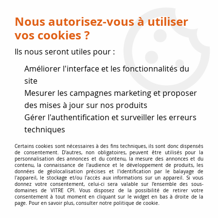
Livraison OFFERTE dès 75 € (voir conditions
de livraison)
Nous autorisez-vous à utiliser
vos cookies ?
0
Ils nous seront utiles pour :
Améliorer l'interface et les fonctionnalités du
Fermeture estivale
site
Mesurer les campagnes marketing et proposer
, reprise des expéditions le 17
des mises à jour sur nos produits
Gérer l'authentification et surveiller les erreurs
Août
techniques
Accueil
>
Accessoires
>
Entretien
>
Pâtine Anthracite
Certains cookies sont nécessaires à des fins techniques, ils sont donc dispensés
de consentement. D'autres, non obligatoires, peuvent être utilisés pour la
personnalisation des annonces et du contenu, la mesure des annonces et du
contenu, la connaissance de l'audience et le développement de produits, les
données de géolocalisation précises et l'identification par le balayage de
l'appareil, le stockage et/ou l'accès aux informations sur un appareil. Si vous
donnez votre consentement, celui-ci sera valable sur l’ensemble des sous-
domaines de VITRE CPI. Vous disposez de la possibilité de retirer votre
consentement à tout moment en cliquant sur le widget en bas à droite de la
page. Pour en savoir plus, consulter notre politique de cookie.