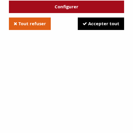
Configurer
Tout refuser
Accepter tout
Pâtine Anthracite
Soyez le premier à donner votre avis !