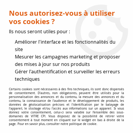
Livraison OFFERTE dès 75 € (voir conditions
de livraison)
Nous autorisez-vous à utiliser
vos cookies ?
0
Ils nous seront utiles pour :
Améliorer l'interface et les fonctionnalités du
Fermeture estivale
site
Mesurer les campagnes marketing et proposer
, reprise des expéditions le 17
des mises à jour sur nos produits
Gérer l'authentification et surveiller les erreurs
Août
techniques
Accueil
>
Vitres par marque
>
Vitres MCZ
>
MCZ sérigraphiée
Certains cookies sont nécessaires à des fins techniques, ils sont donc dispensés
de consentement. D'autres, non obligatoires, peuvent être utilisés pour la
645x420
personnalisation des annonces et du contenu, la mesure des annonces et du
contenu, la connaissance de l'audience et le développement de produits, les
données de géolocalisation précises et l'identification par le balayage de
l'appareil, le stockage et/ou l'accès aux informations sur un appareil. Si vous
PROMO
-
20
%
donnez votre consentement, celui-ci sera valable sur l’ensemble des sous-
domaines de VITRE CPI. Vous disposez de la possibilité de retirer votre
consentement à tout moment en cliquant sur le widget en bas à droite de la
page. Pour en savoir plus, consulter notre politique de cookie.