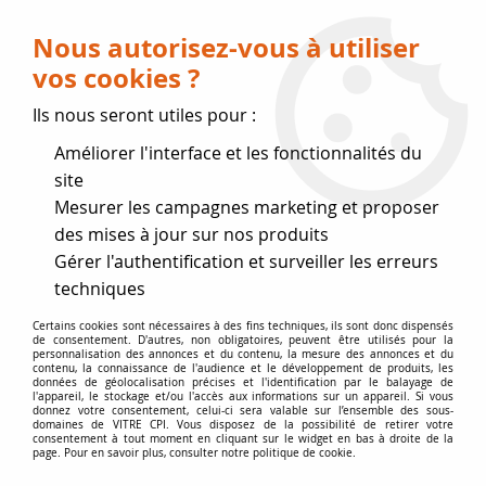
Livraison OFFERTE dès 75 € (voir conditions
de livraison)
Nous autorisez-vous à utiliser
vos cookies ?
0
Ils nous seront utiles pour :
Améliorer l'interface et les fonctionnalités du
Fermeture estivale
site
Mesurer les campagnes marketing et proposer
, reprise des expéditions le 17
des mises à jour sur nos produits
Gérer l'authentification et surveiller les erreurs
Août
techniques
Accueil
>
Lamelles de poêles
>
Certains cookies sont nécessaires à des fins techniques, ils sont donc dispensés
de consentement. D'autres, non obligatoires, peuvent être utilisés pour la
Ensemble de lamelles de poêle
>
Lamelles FRANCO BELGE
>
personnalisation des annonces et du contenu, la mesure des annonces et du
Lamelles 1310
contenu, la connaissance de l'audience et le développement de produits, les
données de géolocalisation précises et l'identification par le balayage de
l'appareil, le stockage et/ou l'accès aux informations sur un appareil. Si vous
donnez votre consentement, celui-ci sera valable sur l’ensemble des sous-
domaines de VITRE CPI. Vous disposez de la possibilité de retirer votre
consentement à tout moment en cliquant sur le widget en bas à droite de la
page. Pour en savoir plus, consulter notre politique de cookie.