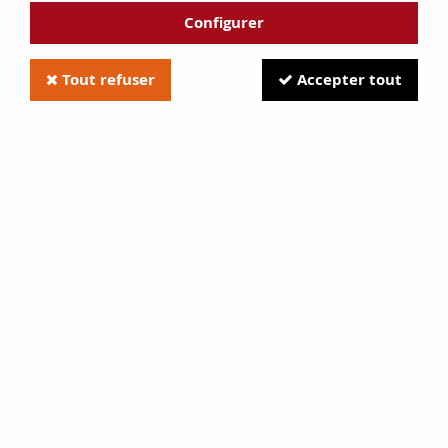
Configurer
Tout refuser
Accepter tout
Joint rectangulaire 9 x 16 mm
Soyez le premier à donner votre avis !