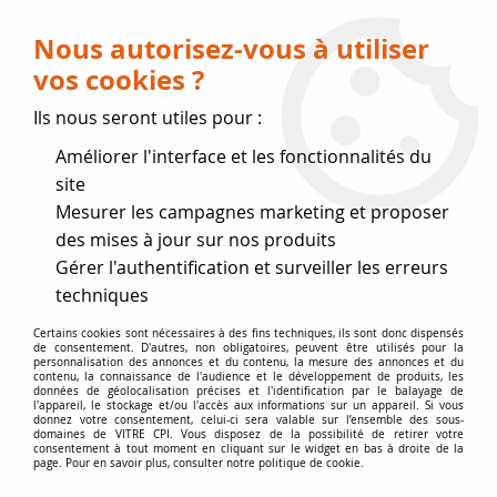
Livraison OFFERTE dès 75 € (voir conditions
de livraison)
Nous autorisez-vous à utiliser
vos cookies ?
0
Ils nous seront utiles pour :
Améliorer l'interface et les fonctionnalités du
Fermeture estivale
site
Mesurer les campagnes marketing et proposer
, reprise des expéditions le 17
des mises à jour sur nos produits
Gérer l'authentification et surveiller les erreurs
Août
techniques
Accueil
>
Joint de porte
>
Joint rectangulaire 9 x 16 mm
Certains cookies sont nécessaires à des fins techniques, ils sont donc dispensés
de consentement. D'autres, non obligatoires, peuvent être utilisés pour la
personnalisation des annonces et du contenu, la mesure des annonces et du
contenu, la connaissance de l'audience et le développement de produits, les
données de géolocalisation précises et l'identification par le balayage de
l'appareil, le stockage et/ou l'accès aux informations sur un appareil. Si vous
donnez votre consentement, celui-ci sera valable sur l’ensemble des sous-
domaines de VITRE CPI. Vous disposez de la possibilité de retirer votre
consentement à tout moment en cliquant sur le widget en bas à droite de la
page. Pour en savoir plus, consulter notre politique de cookie.