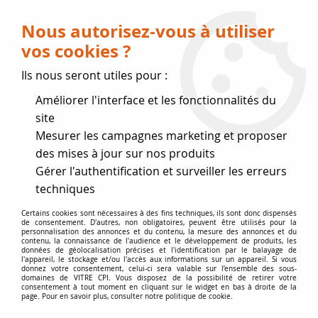
Livraison OFFERTE dès 75 € (voir conditions
de livraison)
Nous autorisez-vous à utiliser
vos cookies ?
0
Ils nous seront utiles pour :
Améliorer l'interface et les fonctionnalités du
Fermeture estivale
site
Mesurer les campagnes marketing et proposer
, reprise des expéditions le 17
des mises à jour sur nos produits
Gérer l'authentification et surveiller les erreurs
Août
techniques
Accueil
>
Vitres par marque
>
Vitres CHARNWOOD
>
Vitre de
Certains cookies sont nécessaires à des fins techniques, ils sont donc dispensés
de consentement. D'autres, non obligatoires, peuvent être utilisés pour la
poêle
personnalisation des annonces et du contenu, la mesure des annonces et du
contenu, la connaissance de l'audience et le développement de produits, les
données de géolocalisation précises et l'identification par le balayage de
l'appareil, le stockage et/ou l'accès aux informations sur un appareil. Si vous
donnez votre consentement, celui-ci sera valable sur l’ensemble des sous-
domaines de VITRE CPI. Vous disposez de la possibilité de retirer votre
consentement à tout moment en cliquant sur le widget en bas à droite de la
page. Pour en savoir plus, consulter notre politique de cookie.